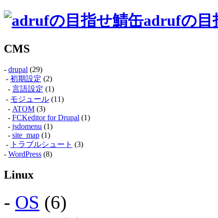
adrufの
CMS
-
drupal
(29)
-
初期設定
(2)
-
言語設定
(1)
-
モジュール
(11)
-
ATOM
(3)
-
FCKeditor for Drupal
(1)
-
jsdomenu
(1)
-
site_map
(1)
-
トラブルシュート
(3)
-
WordPress
(8)
Linux
-
OS
(6)