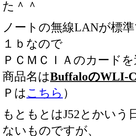
た＾＾
ノートの無線LANが標
１ｂなので
ＰＣＭＣＩＡのカードを
商品名は
BuffaloのWLI-
Ｐは
こちら
）
もともとはJ52とかい
ないものですが、