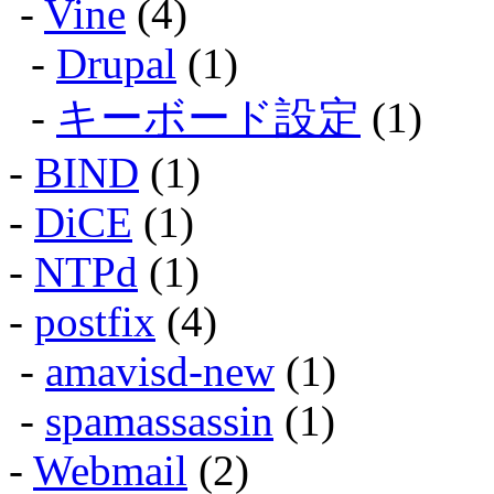
-
Vine
(4)
-
Drupal
(1)
-
キーボード設定
(1)
-
BIND
(1)
-
DiCE
(1)
-
NTPd
(1)
-
postfix
(4)
-
amavisd-new
(1)
-
spamassassin
(1)
-
Webmail
(2)