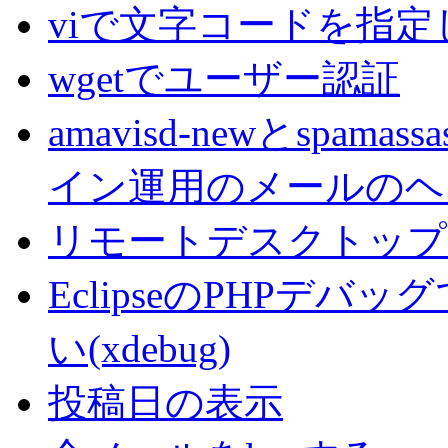
viで文字コードを指
wgetでユーザー認証
amavisd-newとspa
イン運用のメールのヘ
リモートデスクトップでC
EclipseのPHPデ
い(xdebug)
投稿日の表示