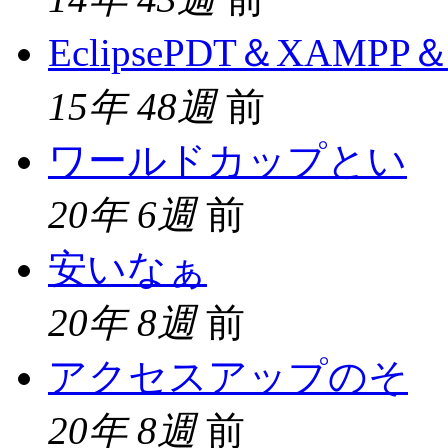
EclipsePDT＆XAMPP＆
15年 48週
前
ワールドカップとい
20年 6週
前
安いなぁ
20年 8週
前
アクセスアップのそ
20年 8週
前