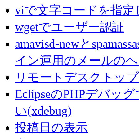
viで文字コードを指
wgetでユーザー認証
amavisd-newとspa
イン運用のメールのヘ
リモートデスクトップでC
EclipseのPHPデ
い(xdebug)
投稿日の表示