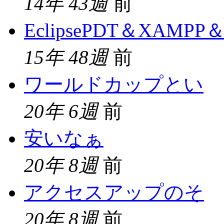
14年 43週
前
EclipsePDT＆XAMPP＆
15年 48週
前
ワールドカップとい
20年 6週
前
安いなぁ
20年 8週
前
アクセスアップのそ
20年 8週
前