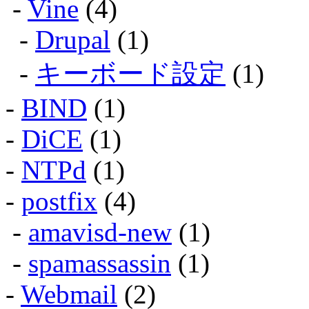
-
Vine
(4)
-
Drupal
(1)
-
キーボード設定
(1)
-
BIND
(1)
-
DiCE
(1)
-
NTPd
(1)
-
postfix
(4)
-
amavisd-new
(1)
-
spamassassin
(1)
-
Webmail
(2)