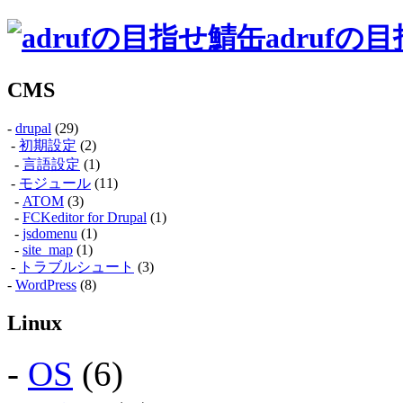
adrufの
CMS
-
drupal
(29)
-
初期設定
(2)
-
言語設定
(1)
-
モジュール
(11)
-
ATOM
(3)
-
FCKeditor for Drupal
(1)
-
jsdomenu
(1)
-
site_map
(1)
-
トラブルシュート
(3)
-
WordPress
(8)
Linux
-
OS
(6)