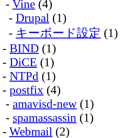
-
Vine
(4)
-
Drupal
(1)
-
キーボード設定
(1)
-
BIND
(1)
-
DiCE
(1)
-
NTPd
(1)
-
postfix
(4)
-
amavisd-new
(1)
-
spamassassin
(1)
-
Webmail
(2)