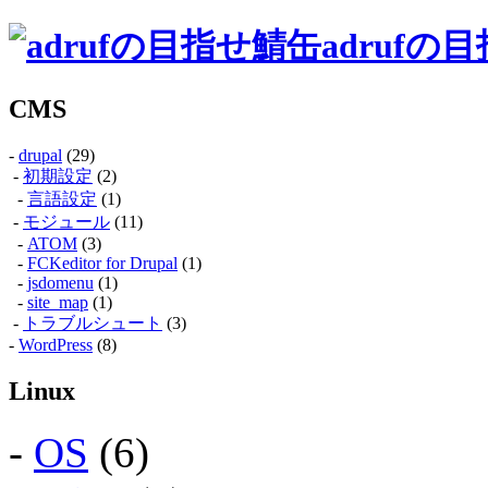
adrufの
CMS
-
drupal
(29)
-
初期設定
(2)
-
言語設定
(1)
-
モジュール
(11)
-
ATOM
(3)
-
FCKeditor for Drupal
(1)
-
jsdomenu
(1)
-
site_map
(1)
-
トラブルシュート
(3)
-
WordPress
(8)
Linux
-
OS
(6)